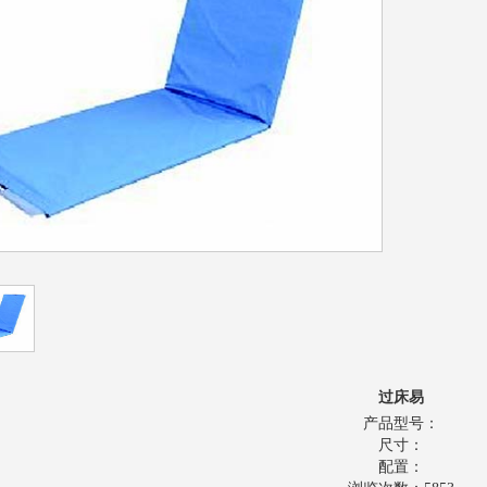
1
2
3
过床易
产品型号：
尺寸：
配置：