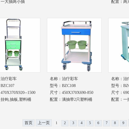
：一大抽两小抽
配置：两
：
治疗彩车
名称：
治疗彩车
名称：
治
ZC107
型号：BZC108
型号：BZC
70X370X920--1500
尺寸：450X370X690-850
尺寸：690X
挂钩,抽板,塑料桶
配置：满抽带2只塑料桶
配置：一
首页
上一页
1
2
3
4
5
6
7
8
9