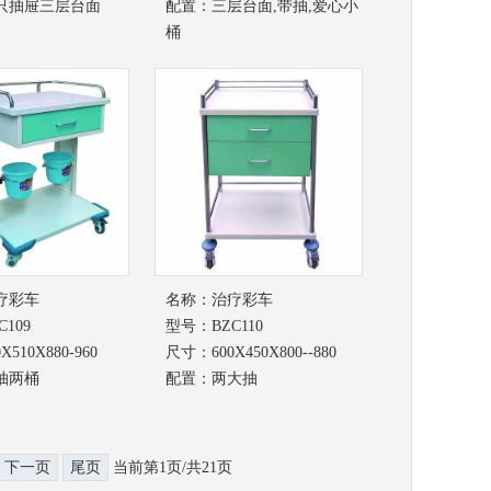
只抽屉三层台面
配置：三层台面,带抽,爱心小
桶
疗彩车
名称：
治疗彩车
109
型号：BZC110
510X880-960
尺寸：600X450X800--880
抽两桶
配置：两大抽
下一页
尾页
当前第1页/共21页