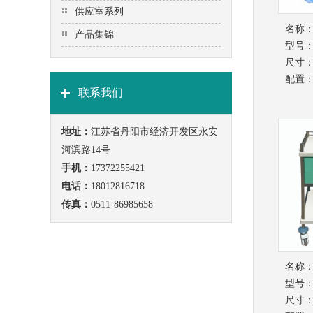
供应室系列
名称
产品集锦
型号
尺寸
配置
联系我们
地址：
江苏省丹阳市经济开发区永安
河滨路14号
手机：
17372255421
电话：
18012816718
传真：
0511-86985658
名称
型号：B
尺寸：6